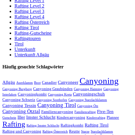
Rafting Level 1
Rafting Level 2
Rafting Level 3
Rafting Level 4
Rafting Österreich
Rafting Tirol
Rafting-Gutscheine
Raftingtouren
Tirol
Unterkunft
Unterkunft Allgäu
Häufig gesuchte Schlagwörter
Canyoning
Allgäu
Canyoneer
Canadier
Auerklamm
Boot
Canyoning Graubünden
Canyoning Burgberg
Canyoning Haiming
Canyoning
Canyoningschuh
Canyoningkombi
Interlaken
Canyoning Kreta
Canyoning Schweiz
Canyoning Sonthofen
Canyoning Starzlachklamm
Canyoning Tirol
Canyoning Tessin
Canyoning Ötz
Canyoning Ötztal
Five-Ten
Familiencanyoning
Familienrafting
Iller
Imster Schlucht
Kindercanyoning
Plansee
Gutschein
Kinderrafting
Rafting
Rafting Tirol
Raftingkombi
Rafting Imster Schlucht
Rafting und Canyoning
Reutte
Rafting Österreich
Starze
Starzlachklamm