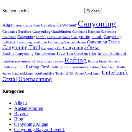
Suchen nach:
Canyoning
Allgäu
Canyoneer
Canadier
Auerklamm
Boot
Canyoning Graubünden
Canyoning Burgberg
Canyoning Haiming
Canyoning
Canyoningschuh
Canyoningkombi
Canyoning
Interlaken
Canyoning Kreta
Canyoning Tessin
Schweiz
Canyoning Sonthofen
Canyoning Starzlachklamm
Canyoning Tirol
Canyoning Ötztal
Canyoning Ötz
Five-Ten
Iller
Imster Schlucht
Familiencanyoning
Familienrafting
Gutschein
Rafting
Kindercanyoning
Plansee
Kinderrafting
Rafting Imster Schlucht
Rafting Tirol
Raftingkombi
Rafting und Canyoning
Reutte
Rafting Österreich
Unterkunft
Tirol
Stuibenfälle
Starze
Starzlachklamm
Tessin
Untere Auerklamm
Ötztal
Übernachtung
Kategorien
Allgäu
Auslandstouren
Bayern
Blog
Canyoning Allgäu
Canyoning Bayern Level 1