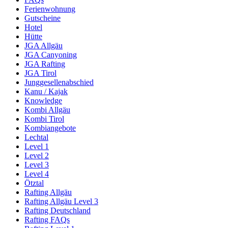
Ferienwohnung
Gutscheine
Hotel
Hütte
JGA Allgäu
JGA Canyoning
JGA Rafting
JGA Tirol
Junggesellenabschied
Kanu / Kajak
Knowledge
Kombi Allgäu
Kombi Tirol
Kombiangebote
Lechtal
Level 1
Level 2
Level 3
Level 4
Ötztal
Rafting Allgäu
Rafting Allgäu Level 3
Rafting Deutschland
Rafting FAQs