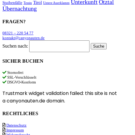
Unterkunft
Ötztal
Tirol
Stuibenfälle
Tessin
Untere Auerklamm
Übernachtung
FRAGEN?
08321 – 220 54 77
kontakt@canyonauten.de
Suchen nach:
SICHER BUCHEN
Stornofrei
SSL-Verschlüsselt
DSGVO-Konform
Trustmark widget validation failed: this site is not
a canyonauten.de domain.
RECHTLICHES
Datenschutz
Impressum
Widerrufsrecht