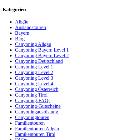
Kategorien
Allgäu
Auslandstouren
Bayern
Blog
Canyoning Allgäu
Canyoning Bayern Level 1
Canyoning Bayern Level 2
Canyoning Deutschland
Canyoning Level 1
Canyoning Level 2
Canyoning Level 3
Canyoning Level 4
Canyoning Österreich
Canyoning Tirol
Canyoning-FAQs
Canyoning-Gutscheine
Canyoningausrüstung
Canyoningtouren
Familientouren
Familientouren Allgäu
Familientouren Tirol
FAQs