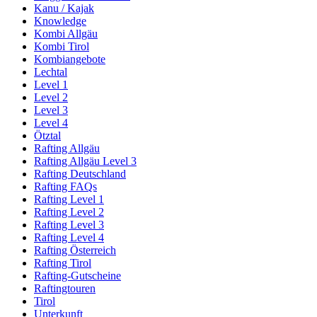
Kanu / Kajak
Knowledge
Kombi Allgäu
Kombi Tirol
Kombiangebote
Lechtal
Level 1
Level 2
Level 3
Level 4
Ötztal
Rafting Allgäu
Rafting Allgäu Level 3
Rafting Deutschland
Rafting FAQs
Rafting Level 1
Rafting Level 2
Rafting Level 3
Rafting Level 4
Rafting Österreich
Rafting Tirol
Rafting-Gutscheine
Raftingtouren
Tirol
Unterkunft