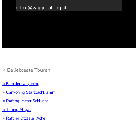
office@wiggi-rafting.at
⭐ Beliebteste Touren
⭐ Familiencanyoning
⭐ Canyoning Starzlachklamm
⭐ Rafting Imster Schlucht
⭐ Tubing Allgäu
⭐ Rafting Ötztaler Ache