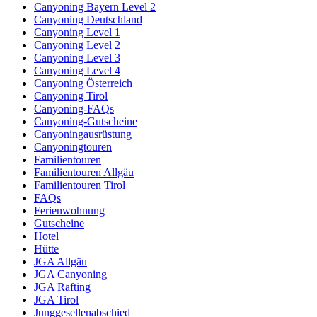
Canyoning Bayern Level 2
Canyoning Deutschland
Canyoning Level 1
Canyoning Level 2
Canyoning Level 3
Canyoning Level 4
Canyoning Österreich
Canyoning Tirol
Canyoning-FAQs
Canyoning-Gutscheine
Canyoningausrüstung
Canyoningtouren
Familientouren
Familientouren Allgäu
Familientouren Tirol
FAQs
Ferienwohnung
Gutscheine
Hotel
Hütte
JGA Allgäu
JGA Canyoning
JGA Rafting
JGA Tirol
Junggesellenabschied