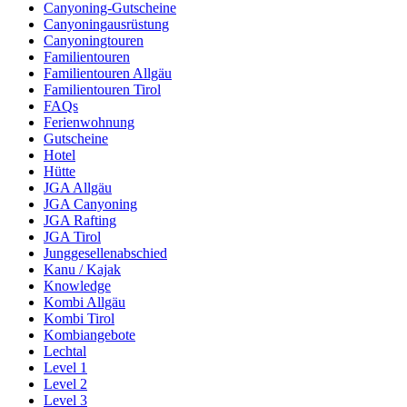
Canyoning-Gutscheine
Canyoningausrüstung
Canyoningtouren
Familientouren
Familientouren Allgäu
Familientouren Tirol
FAQs
Ferienwohnung
Gutscheine
Hotel
Hütte
JGA Allgäu
JGA Canyoning
JGA Rafting
JGA Tirol
Junggesellenabschied
Kanu / Kajak
Knowledge
Kombi Allgäu
Kombi Tirol
Kombiangebote
Lechtal
Level 1
Level 2
Level 3