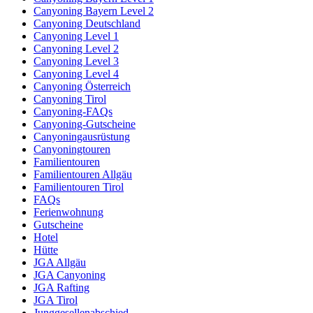
Canyoning Bayern Level 2
Canyoning Deutschland
Canyoning Level 1
Canyoning Level 2
Canyoning Level 3
Canyoning Level 4
Canyoning Österreich
Canyoning Tirol
Canyoning-FAQs
Canyoning-Gutscheine
Canyoningausrüstung
Canyoningtouren
Familientouren
Familientouren Allgäu
Familientouren Tirol
FAQs
Ferienwohnung
Gutscheine
Hotel
Hütte
JGA Allgäu
JGA Canyoning
JGA Rafting
JGA Tirol
Junggesellenabschied