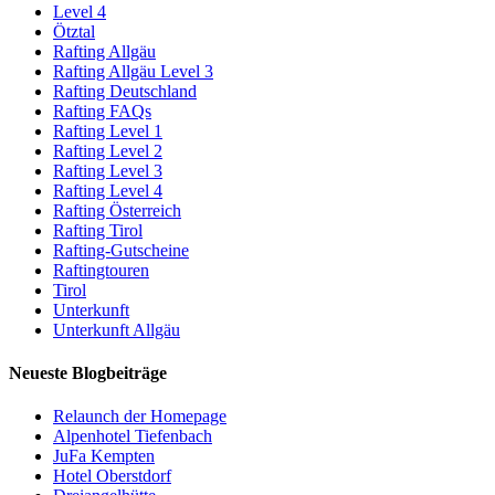
Level 4
Ötztal
Rafting Allgäu
Rafting Allgäu Level 3
Rafting Deutschland
Rafting FAQs
Rafting Level 1
Rafting Level 2
Rafting Level 3
Rafting Level 4
Rafting Österreich
Rafting Tirol
Rafting-Gutscheine
Raftingtouren
Tirol
Unterkunft
Unterkunft Allgäu
Neueste Blogbeiträge
Relaunch der Homepage
Alpenhotel Tiefenbach
JuFa Kempten
Hotel Oberstdorf