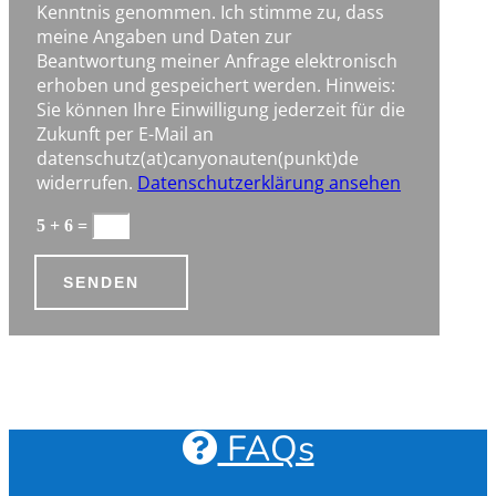
Kenntnis genommen. Ich stimme zu, dass
meine Angaben und Daten zur
Beantwortung meiner Anfrage elektronisch
erhoben und gespeichert werden. Hinweis:
Sie können Ihre Einwilligung jederzeit für die
Zukunft per E-Mail an
datenschutz(at)canyonauten(punkt)de
widerrufen.
Datenschutzerklärung ansehen
5 + 6
=
SENDEN
FAQs