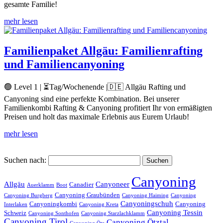
gesamte Familie!
mehr lesen
Familienpaket Allgäu: Familienrafting
und Familiencanyoning
🟢 Level 1 | ⏳Tag/Wochenende |🇩🇪 Allgäu Rafting und
Canyoning sind eine perfekte Kombination. Bei unserer
Familienkombi Rafting & Canyoning profitiert Ihr von ermäßigten
Preisen und holt das maximale Erlebnis aus Eurem Urlaub!
mehr lesen
Suchen nach:
Canyoning
Allgäu
Canyoneer
Canadier
Auerklamm
Boot
Canyoning Graubünden
Canyoning Burgberg
Canyoning Haiming
Canyoning
Canyoningschuh
Canyoningkombi
Canyoning
Interlaken
Canyoning Kreta
Canyoning Tessin
Schweiz
Canyoning Sonthofen
Canyoning Starzlachklamm
Canyoning Tirol
Canyoning Ötztal