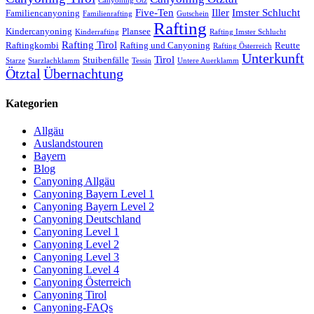
Canyoning Ötz
Five-Ten
Iller
Imster Schlucht
Familiencanyoning
Familienrafting
Gutschein
Rafting
Kindercanyoning
Plansee
Kinderrafting
Rafting Imster Schlucht
Rafting Tirol
Raftingkombi
Rafting und Canyoning
Reutte
Rafting Österreich
Unterkunft
Tirol
Stuibenfälle
Starze
Starzlachklamm
Tessin
Untere Auerklamm
Ötztal
Übernachtung
Kategorien
Allgäu
Auslandstouren
Bayern
Blog
Canyoning Allgäu
Canyoning Bayern Level 1
Canyoning Bayern Level 2
Canyoning Deutschland
Canyoning Level 1
Canyoning Level 2
Canyoning Level 3
Canyoning Level 4
Canyoning Österreich
Canyoning Tirol
Canyoning-FAQs