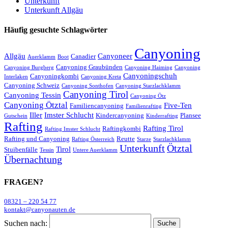
Unterkunft
Unterkunft Allgäu
Häufig gesuchte Schlagwörter
Canyoning
Allgäu
Canyoneer
Canadier
Auerklamm
Boot
Canyoning Graubünden
Canyoning Burgberg
Canyoning Haiming
Canyoning
Canyoningschuh
Canyoningkombi
Interlaken
Canyoning Kreta
Canyoning Schweiz
Canyoning Sonthofen
Canyoning Starzlachklamm
Canyoning Tirol
Canyoning Tessin
Canyoning Ötz
Canyoning Ötztal
Five-Ten
Familiencanyoning
Familienrafting
Iller
Imster Schlucht
Kindercanyoning
Plansee
Gutschein
Kinderrafting
Rafting
Rafting Tirol
Raftingkombi
Rafting Imster Schlucht
Rafting und Canyoning
Reutte
Rafting Österreich
Starze
Starzlachklamm
Unterkunft
Ötztal
Tirol
Stuibenfälle
Tessin
Untere Auerklamm
Übernachtung
FRAGEN?
08321 – 220 54 77
kontakt@canyonauten.de
Suchen nach: