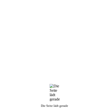
EINE STARKE GEMEINSCHAFT!
Wir sind Mitglied in den folgenden Vereinen und
Verbänden
Die Seite lädt gerade