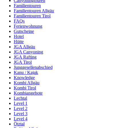
Canyoningtouren
Familientouren
Familientouren Allgäu
Familientouren Tirol
FAQs
Ferienwohnung
Gutscheine
Hotel
Hütte
JGA Allgäu
JGA Canyoning
JGA Rafting
JGA Tirol
Junggesellenabschied
Kanu / Kajak
Knowledge
Kombi Allgäu
Kombi Tirol
Kombiangebote
Lechtal
Level 1
Level 2
Level 3
Level 4
Ötztal