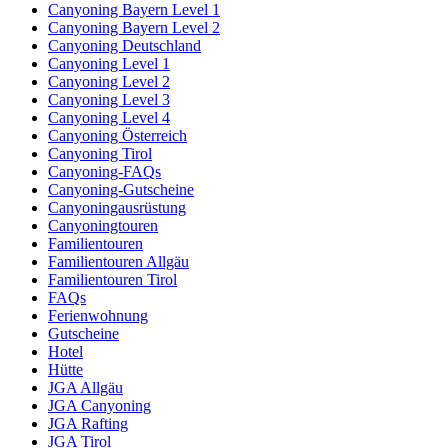
Canyoning Bayern Level 1
Canyoning Bayern Level 2
Canyoning Deutschland
Canyoning Level 1
Canyoning Level 2
Canyoning Level 3
Canyoning Level 4
Canyoning Österreich
Canyoning Tirol
Canyoning-FAQs
Canyoning-Gutscheine
Canyoningausrüstung
Canyoningtouren
Familientouren
Familientouren Allgäu
Familientouren Tirol
FAQs
Ferienwohnung
Gutscheine
Hotel
Hütte
JGA Allgäu
JGA Canyoning
JGA Rafting
JGA Tirol