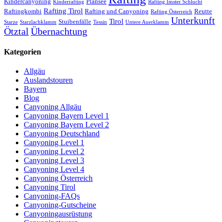
Kindercanyoning
Plansee
Kinderrafting
Rafting Imster Schlucht
Rafting Tirol
Raftingkombi
Rafting und Canyoning
Reutte
Rafting Österreich
Unterkunft
Tirol
Stuibenfälle
Starze
Starzlachklamm
Tessin
Untere Auerklamm
Ötztal
Übernachtung
Kategorien
Allgäu
Auslandstouren
Bayern
Blog
Canyoning Allgäu
Canyoning Bayern Level 1
Canyoning Bayern Level 2
Canyoning Deutschland
Canyoning Level 1
Canyoning Level 2
Canyoning Level 3
Canyoning Level 4
Canyoning Österreich
Canyoning Tirol
Canyoning-FAQs
Canyoning-Gutscheine
Canyoningausrüstung