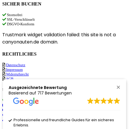
SICHER BUCHEN
Stornofrei
SSL-Verschlüsselt
DSGVO-Konform
Trustmark widget validation failed: this site is not a
canyonauten.de domain.
RECHTLICHES
Datenschutz
Impressum
Widerrufsrecht
AGB
Ausgezeichnete Bewertung
ÜBER UNS
Basierend auf
717 Bewertungen
Nachhaltigkeit
Philosophie
Partner
Unser Team
Professionelle und freundliche Guides für ein sicheres
Jobs
Erlebnis.
© 2024 Canyonauten GmbH – Änderungen und Irrtümer vorbehalten