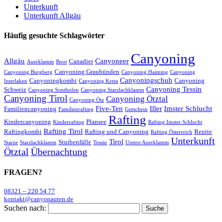
Unterkunft
Unterkunft Allgäu
Häufig gesuchte Schlagwörter
Canyoning
Allgäu
Canyoneer
Canadier
Auerklamm
Boot
Canyoning Graubünden
Canyoning Burgberg
Canyoning Haiming
Canyoning
Canyoningschuh
Canyoningkombi
Canyoning
Interlaken
Canyoning Kreta
Canyoning Tessin
Schweiz
Canyoning Sonthofen
Canyoning Starzlachklamm
Canyoning Tirol
Canyoning Ötztal
Canyoning Ötz
Five-Ten
Iller
Imster Schlucht
Familiencanyoning
Familienrafting
Gutschein
Rafting
Kindercanyoning
Plansee
Kinderrafting
Rafting Imster Schlucht
Rafting Tirol
Raftingkombi
Rafting und Canyoning
Reutte
Rafting Österreich
Unterkunft
Tirol
Stuibenfälle
Starze
Starzlachklamm
Tessin
Untere Auerklamm
Ötztal
Übernachtung
FRAGEN?
08321 – 220 54 77
kontakt@canyonauten.de
Suchen nach: