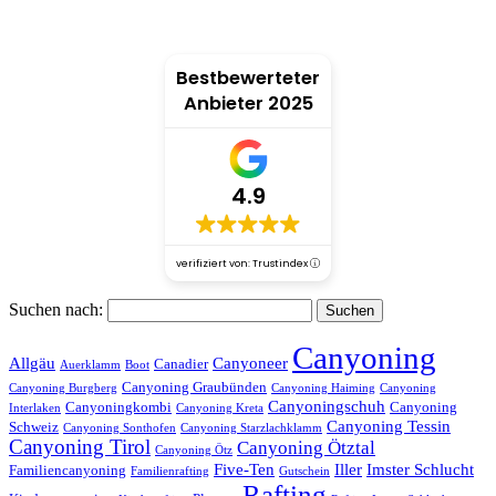
Bestbewerteter
Anbieter 2025
4.9
verifiziert von: Trustindex
Suchen nach:
Canyoning
Allgäu
Canyoneer
Canadier
Auerklamm
Boot
Canyoning Graubünden
Canyoning Burgberg
Canyoning Haiming
Canyoning
Canyoningschuh
Canyoningkombi
Canyoning
Interlaken
Canyoning Kreta
Canyoning Tessin
Schweiz
Canyoning Sonthofen
Canyoning Starzlachklamm
Canyoning Tirol
Canyoning Ötztal
Canyoning Ötz
Five-Ten
Iller
Imster Schlucht
Familiencanyoning
Familienrafting
Gutschein
Rafting