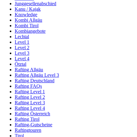
Junggesellenabschied
Kanu / Kajak
Knowledge
Kombi Allgäu
Kombi Tirol
Kombiangebote
Lechtal
Level 1
Level 2
Level 3
Level 4
Ötztal
Rafting Allgäu
Rafting Allgäu Level 3
Rafting Deutschland
Rafting FAQs
Rafting Level 1
Rafting Level 2
Rafting Level 3
Rafting Level 4
Rafting Österreich
Rafting Tirol
Rafting-Gutscheine
Raftingtouren
Tirol