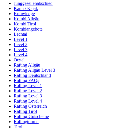
Junggesellenabschied
Kanu / Kajak
Knowledge
Kombi Allgäu
Kombi Tirol
Kombiangebote
Lechtal
Level 1
Level 2
Level 3
Level 4
Ötztal
Rafting Allgäu
Rafting Allgäu Level 3
Rafting Deutschland
Rafting FAQs
Rafting Level 1
Rafting Level 2
Rafting Level 3
Rafting Level 4
Rafting Österreich
Rafting Tirol
Rafting-Gutscheine
Raftingtouren
Tirol