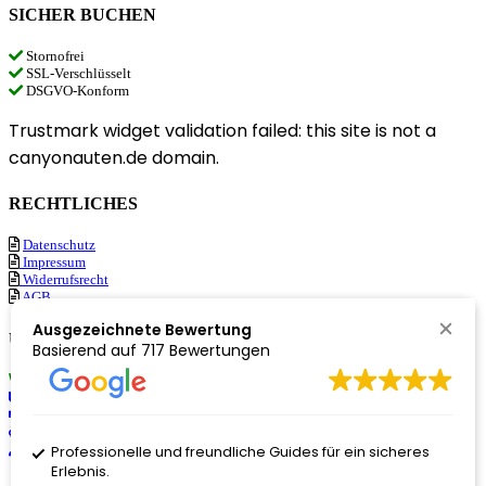
SICHER BUCHEN
Stornofrei
SSL-Verschlüsselt
DSGVO-Konform
Trustmark widget validation failed: this site is not a
canyonauten.de domain.
RECHTLICHES
Datenschutz
Impressum
Widerrufsrecht
AGB
Ausgezeichnete Bewertung
ÜBER UNS
Basierend auf
717 Bewertungen
Nachhaltigkeit
Philosophie
Partner
Unser Team
Professionelle und freundliche Guides für ein sicheres
Jobs
Erlebnis.
© 2024 Canyonauten GmbH – Änderungen und Irrtümer vorbehalten