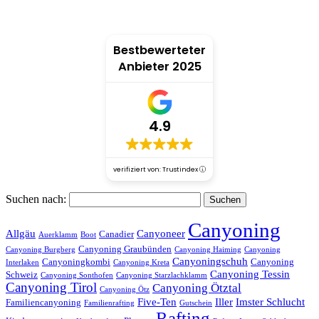
Bestbewerteter
Anbieter 2025
4.9
verifiziert von: Trustindex
Suchen nach:
Canyoning
Allgäu
Canyoneer
Canadier
Auerklamm
Boot
Canyoning Graubünden
Canyoning Burgberg
Canyoning Haiming
Canyoning
Canyoningschuh
Canyoningkombi
Canyoning
Interlaken
Canyoning Kreta
Canyoning Tessin
Schweiz
Canyoning Sonthofen
Canyoning Starzlachklamm
Canyoning Tirol
Canyoning Ötztal
Canyoning Ötz
Five-Ten
Iller
Imster Schlucht
Familiencanyoning
Familienrafting
Gutschein
Rafting