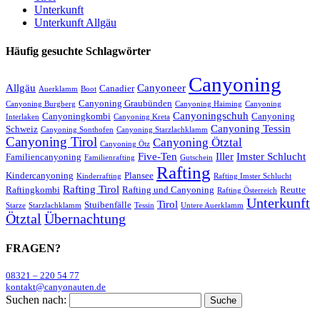
Unterkunft
Unterkunft Allgäu
Häufig gesuchte Schlagwörter
Canyoning
Allgäu
Canyoneer
Canadier
Auerklamm
Boot
Canyoning Graubünden
Canyoning Burgberg
Canyoning Haiming
Canyoning
Canyoningschuh
Canyoningkombi
Canyoning
Interlaken
Canyoning Kreta
Canyoning Tessin
Schweiz
Canyoning Sonthofen
Canyoning Starzlachklamm
Canyoning Tirol
Canyoning Ötztal
Canyoning Ötz
Five-Ten
Iller
Imster Schlucht
Familiencanyoning
Familienrafting
Gutschein
Rafting
Kindercanyoning
Plansee
Kinderrafting
Rafting Imster Schlucht
Rafting Tirol
Raftingkombi
Rafting und Canyoning
Reutte
Rafting Österreich
Unterkunft
Tirol
Stuibenfälle
Starze
Starzlachklamm
Tessin
Untere Auerklamm
Ötztal
Übernachtung
FRAGEN?
08321 – 220 54 77
kontakt@canyonauten.de
Suchen nach: