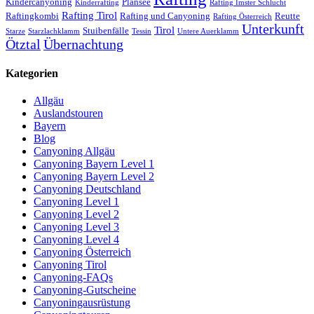
Kindercanyoning
Plansee
Kinderrafting
Rafting Imster Schlucht
Rafting Tirol
Raftingkombi
Rafting und Canyoning
Reutte
Rafting Österreich
Unterkunft
Tirol
Stuibenfälle
Starze
Starzlachklamm
Tessin
Untere Auerklamm
Ötztal
Übernachtung
Kategorien
Allgäu
Auslandstouren
Bayern
Blog
Canyoning Allgäu
Canyoning Bayern Level 1
Canyoning Bayern Level 2
Canyoning Deutschland
Canyoning Level 1
Canyoning Level 2
Canyoning Level 3
Canyoning Level 4
Canyoning Österreich
Canyoning Tirol
Canyoning-FAQs
Canyoning-Gutscheine
Canyoningausrüstung