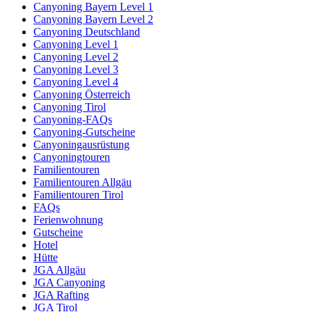
Canyoning Bayern Level 1
Canyoning Bayern Level 2
Canyoning Deutschland
Canyoning Level 1
Canyoning Level 2
Canyoning Level 3
Canyoning Level 4
Canyoning Österreich
Canyoning Tirol
Canyoning-FAQs
Canyoning-Gutscheine
Canyoningausrüstung
Canyoningtouren
Familientouren
Familientouren Allgäu
Familientouren Tirol
FAQs
Ferienwohnung
Gutscheine
Hotel
Hütte
JGA Allgäu
JGA Canyoning
JGA Rafting
JGA Tirol