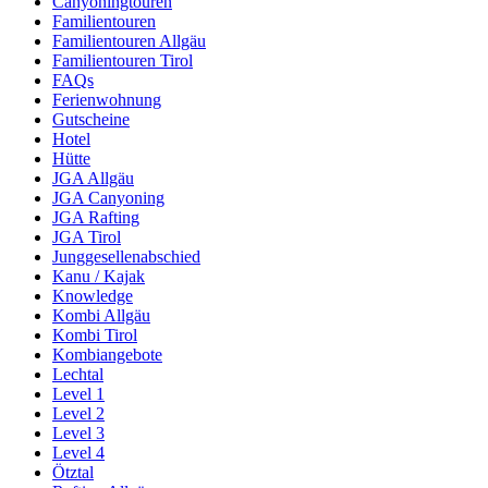
Canyoningtouren
Familientouren
Familientouren Allgäu
Familientouren Tirol
FAQs
Ferienwohnung
Gutscheine
Hotel
Hütte
JGA Allgäu
JGA Canyoning
JGA Rafting
JGA Tirol
Junggesellenabschied
Kanu / Kajak
Knowledge
Kombi Allgäu
Kombi Tirol
Kombiangebote
Lechtal
Level 1
Level 2
Level 3
Level 4
Ötztal