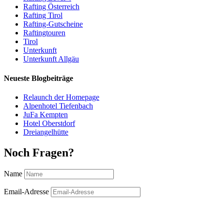
Rafting Österreich
Rafting Tirol
Rafting-Gutscheine
Raftingtouren
Tirol
Unterkunft
Unterkunft Allgäu
Neueste Blogbeiträge
Relaunch der Homepage
Alpenhotel Tiefenbach
JuFa Kempten
Hotel Oberstdorf
Dreiangelhütte
Noch Fragen?
Name
Email-Adresse