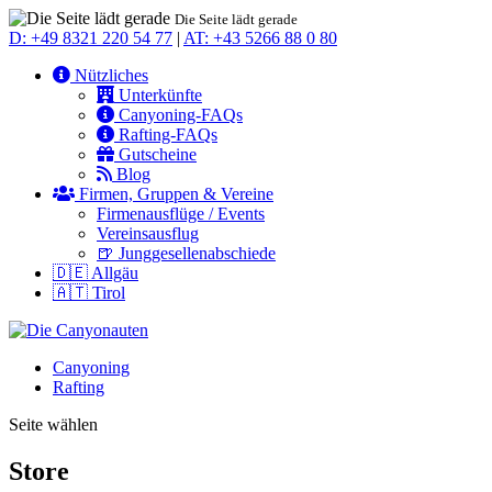
Die Seite lädt gerade
D: +49 8321 220 54 77
|
AT: +43 5266 88 0 80
Nützliches
Unterkünfte
Canyoning-FAQs
Rafting-FAQs
Gutscheine
Blog
Firmen, Gruppen & Vereine
Firmenausflüge / Events
Vereinsausflug
🍺 Junggesellenabschiede
🇩🇪 Allgäu
🇦🇹 Tirol
Canyoning
Rafting
Seite wählen
Store