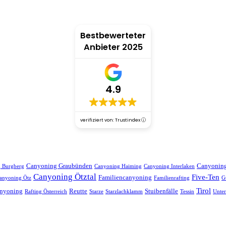
Bestbewerteter
Anbieter 2025
4.9
verifiziert von: Trustindex
Canyoning Graubünden
Canyonin
 Burgberg
Canyoning Haiming
Canyoning Interlaken
Canyoning Ötztal
Five-Ten
Familiencanyoning
anyoning Ötz
Familienrafting
G
Tirol
anyoning
Reutte
Stuibenfälle
Rafting Österreich
Starze
Starzlachklamm
Tessin
Unte