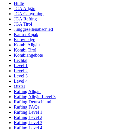
Hütte
JGA Allgäu
JGA Canyoning
JGA Rafting
JGA Tirol
Junggesellenabschied
Kanu / Kajak
Knowledge
Kombi Allgäu
Kombi Tirol
Kombiangebote
Lechtal
Level 1
Level 2
Level 3
Level 4
Ötztal
Rafting Allgäu
Rafting Allgäu Level 3
Rafting Deutschland
Rafting FAQs
Rafting Level 1
Rafting Level 2
Rafting Level 3
Rafting Level 4