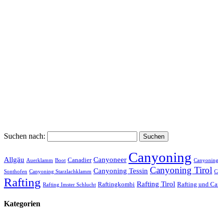
Suchen nach:
Canyoning
Allgäu
Canyoneer
Canadier
Auerklamm
Boot
Canyoning
Canyoning Tirol
Canyoning Tessin
Sonthofen
Canyoning Starzlachklamm
C
Rafting
Rafting Tirol
Raftingkombi
Rafting und C
Rafting Imster Schlucht
Kategorien