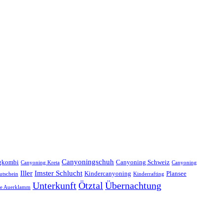
Canyoningschuh
gkombi
Canyoning Schweiz
Canyoning Kreta
Canyoning
Iller
Imster Schlucht
Kindercanyoning
Plansee
utschein
Kinderrafting
Unterkunft
Ötztal
Übernachtung
re Auerklamm