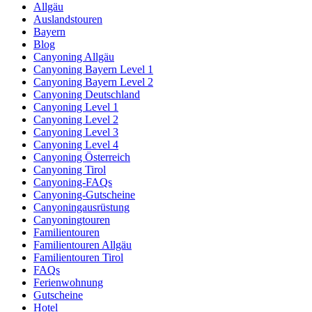
Allgäu
Auslandstouren
Bayern
Blog
Canyoning Allgäu
Canyoning Bayern Level 1
Canyoning Bayern Level 2
Canyoning Deutschland
Canyoning Level 1
Canyoning Level 2
Canyoning Level 3
Canyoning Level 4
Canyoning Österreich
Canyoning Tirol
Canyoning-FAQs
Canyoning-Gutscheine
Canyoningausrüstung
Canyoningtouren
Familientouren
Familientouren Allgäu
Familientouren Tirol
FAQs
Ferienwohnung
Gutscheine
Hotel