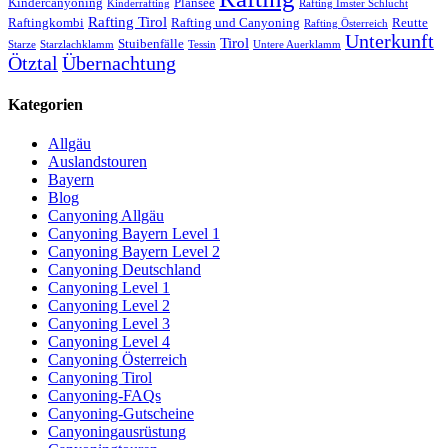
Kindercanyoning
Plansee
Kinderrafting
Rafting Imster Schlucht
Rafting Tirol
Raftingkombi
Rafting und Canyoning
Reutte
Rafting Österreich
Unterkunft
Tirol
Stuibenfälle
Starze
Starzlachklamm
Tessin
Untere Auerklamm
Ötztal
Übernachtung
Kategorien
Allgäu
Auslandstouren
Bayern
Blog
Canyoning Allgäu
Canyoning Bayern Level 1
Canyoning Bayern Level 2
Canyoning Deutschland
Canyoning Level 1
Canyoning Level 2
Canyoning Level 3
Canyoning Level 4
Canyoning Österreich
Canyoning Tirol
Canyoning-FAQs
Canyoning-Gutscheine
Canyoningausrüstung