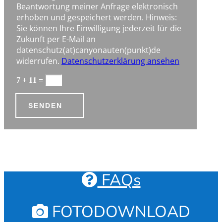
Beantwortung meiner Anfrage elektronisch
erhoben und gespeichert werden. Hinweis:
Sie können Ihre Einwilligung jederzeit für die
Zukunft per E-Mail an
datenschutz(at)canyonauten(punkt)de
widerrufen.
Datenschutzerklärung ansehen
7 + 11
=
SENDEN
FAQs
FOTODOWNLOAD