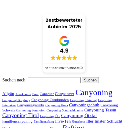
Bestbewerteter
Anbieter 2025
4.9
verifiziert von: Trustindex
Suchen nach:
Canyoning
Allgäu
Canyoneer
Canadier
Auerklamm
Boot
Canyoning Graubünden
Canyoning Burgberg
Canyoning Haiming
Canyoning
Canyoningschuh
Canyoningkombi
Canyoning
Interlaken
Canyoning Kreta
Canyoning Tessin
Schweiz
Canyoning Sonthofen
Canyoning Starzlachklamm
Canyoning Tirol
Canyoning Ötztal
Canyoning Ötz
Five-Ten
Iller
Imster Schlucht
Familiencanyoning
Familienrafting
Gutschein
Rafting