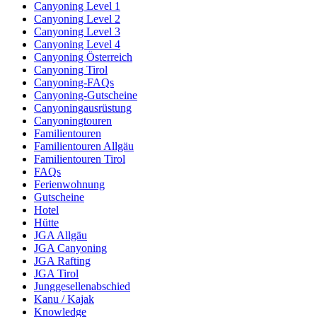
Canyoning Level 1
Canyoning Level 2
Canyoning Level 3
Canyoning Level 4
Canyoning Österreich
Canyoning Tirol
Canyoning-FAQs
Canyoning-Gutscheine
Canyoningausrüstung
Canyoningtouren
Familientouren
Familientouren Allgäu
Familientouren Tirol
FAQs
Ferienwohnung
Gutscheine
Hotel
Hütte
JGA Allgäu
JGA Canyoning
JGA Rafting
JGA Tirol
Junggesellenabschied
Kanu / Kajak
Knowledge