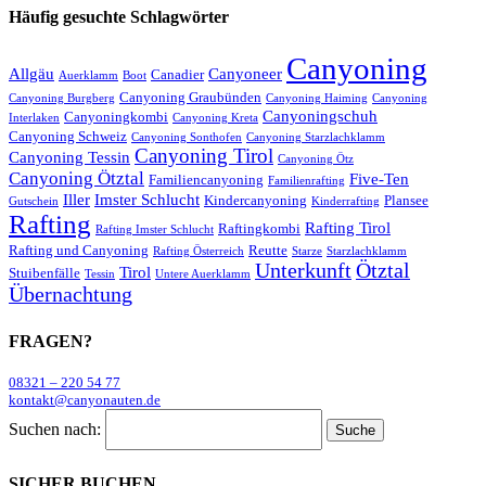
Häufig gesuchte Schlagwörter
Canyoning
Allgäu
Canyoneer
Canadier
Auerklamm
Boot
Canyoning Graubünden
Canyoning Burgberg
Canyoning Haiming
Canyoning
Canyoningschuh
Canyoningkombi
Interlaken
Canyoning Kreta
Canyoning Schweiz
Canyoning Sonthofen
Canyoning Starzlachklamm
Canyoning Tirol
Canyoning Tessin
Canyoning Ötz
Canyoning Ötztal
Five-Ten
Familiencanyoning
Familienrafting
Iller
Imster Schlucht
Kindercanyoning
Plansee
Gutschein
Kinderrafting
Rafting
Rafting Tirol
Raftingkombi
Rafting Imster Schlucht
Rafting und Canyoning
Reutte
Rafting Österreich
Starze
Starzlachklamm
Unterkunft
Ötztal
Tirol
Stuibenfälle
Tessin
Untere Auerklamm
Übernachtung
FRAGEN?
08321 – 220 54 77
kontakt@canyonauten.de
Suchen nach:
SICHER BUCHEN