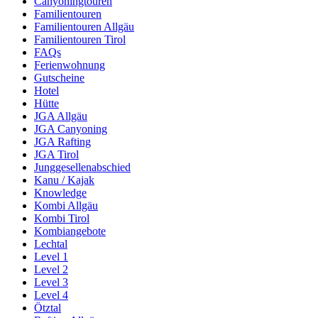
Canyoningtouren
Familientouren
Familientouren Allgäu
Familientouren Tirol
FAQs
Ferienwohnung
Gutscheine
Hotel
Hütte
JGA Allgäu
JGA Canyoning
JGA Rafting
JGA Tirol
Junggesellenabschied
Kanu / Kajak
Knowledge
Kombi Allgäu
Kombi Tirol
Kombiangebote
Lechtal
Level 1
Level 2
Level 3
Level 4
Ötztal