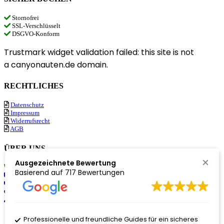
Stornofrei
SSL-Verschlüsselt
DSGVO-Konform
Trustmark widget validation failed: this site is not
a canyonauten.de domain.
RECHTLICHES
Datenschutz
Impressum
Widerrufsrecht
AGB
ÜBER UNS
Ausgezeichnete Bewertung
Nachhaltigkeit
Basierend auf
717 Bewertungen
Philosophie
Partner
Unser Team
Jobs
War 
© 2024 Canyonauten GmbH – Änderungen und Irrtümer vorbehalten
Professionelle und freundliche Guides für ein sicheres
Spaß